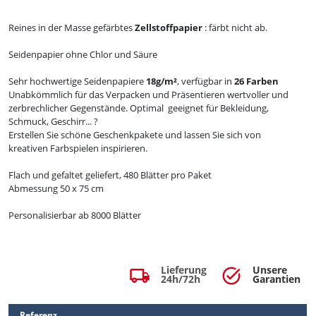
Reines in der Masse gefärbtes
Zellstoffpapier
: färbt nicht ab.
Seidenpapier ohne Chlor und Säure
Sehr hochwertige Seidenpapiere
18g/m²
, verfügbar in
26 Farben
Unabkömmlich für das Verpacken und Präsentieren wertvoller und
zerbrechlicher Gegenstände.
Optimal geeignet für Bekleidung,
Schmuck, Geschirr...
?
Erstellen Sie schöne Geschenkpakete und lassen Sie sich von
kreativen Farbspielen inspirieren.
Flach und gefaltet geliefert, 480 Blätter pro Paket
Abmessung 50 x 75 cm
Personalisierbar ab 8000 Blätter
Lieferung
Unsere
local_shipping
task_alt
24h/72h
Garantien
Referenz