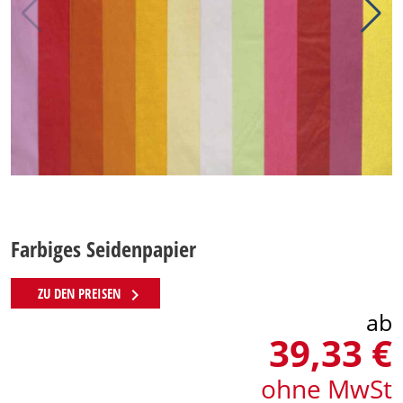
Farbiges Seidenpapier
chevron_right
ZU DEN PREISEN
ab
39,33 €
ohne MwSt