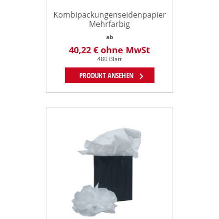
Kombipackungenseidenpapier
Mehrfarbig
ab
40,22 €
ohne MwSt
480 Blatt
chevron_right
PRODUKT ANSEHEN