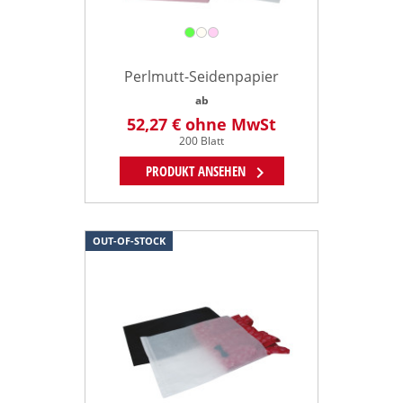
Perlmutt-Seidenpapier
ab
52,27 €
ohne MwSt
200 Blatt
chevron_right
PRODUKT ANSEHEN
OUT-OF-STOCK