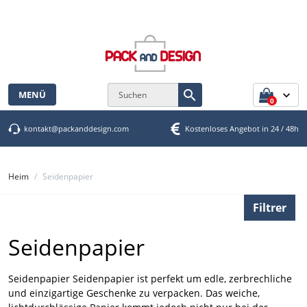
Cookie-Einstellungen

MENÜ
0
kontakt@packanddesign.com
Kostenloses Angebot in 24 / 48h
Heim
Seidenpapier
Filtrer
Seidenpapier
Seidenpapier Seidenpapier ist perfekt um edle, zerbrechliche
und einzigartige Geschenke zu verpacken. Das weiche,