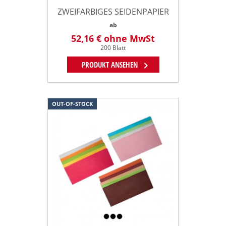
ZWEIFARBIGES SEIDENPAPIER
ab
52,16 €
ohne MwSt
200 Blatt
chevron_right
PRODUKT ANSEHEN
OUT-OF-STOCK