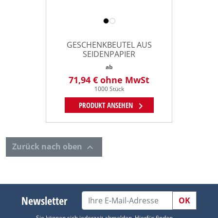
GESCHENKBEUTEL AUS
SEIDENPAPIER
ab
71,94 €
ohne MwSt
1000 Stück
chevron_right
PRODUKT ANSEHEN
Zurück nach oben

Newsletter
OK
Sie können sich jederzeit abmelden. Hierfür finden