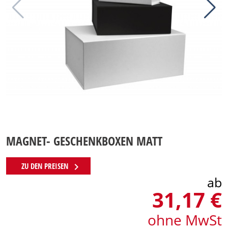
MAGNET- GESCHENKBOXEN MATT
chevron_right
ZU DEN PREISEN
ab
31,17 €
ohne MwSt