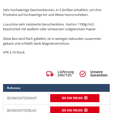
Sehr hochwertige Geschenkboxen, in 3 Größ
en erhältlich, um Ihre
Produkte auf hochwertige Art und Weise hervorzuheben.
Luxuriöse sehr resistente Genschenkbox : Karton 1100gr/m2,
beschichtet mit weißem oder schwarzem vollgetöntem Papier.
Diese Box wird flach geliefert, ist in wenigen Sekunden zusammen
gebaut und schließt dank Magnetverschluss.
VPE à 10 Stück
Lieferung
Unsere
local_shipping
task_alt
24h/72h
Garantien
Referenz
BX3MONTEEWHIT
ZEN DEN PREISEN
BX3MONTEEBLAC
ZEN DEN PREISEN