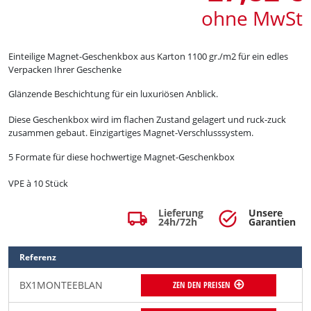
ohne MwSt
Einteilige Magnet-Geschenkbox aus Karton 1100 gr./m2 für ein edles
Verpacken Ihrer Geschenke
Glänzende Beschichtung für ein luxuriösen Anblick.
Diese Geschenkbox wird im flachen Zustand gelagert und ruck-zuck
zusammen gebaut. Einzigartiges Magnet-Verschlusssystem.
5 Formate für diese hochwertige Magnet-Geschenkbox
VPE à 10 Stück
Lieferung
Unsere
local_shipping
task_alt
24h/72h
Garantien
Referenz
BX1MONTEEBLAN
ZEN DEN PREISEN