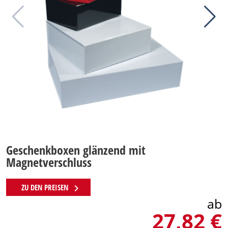
Geschenkboxen glänzend mit
Magnetverschluss
chevron_right
ZU DEN PREISEN
ab
27,82 €