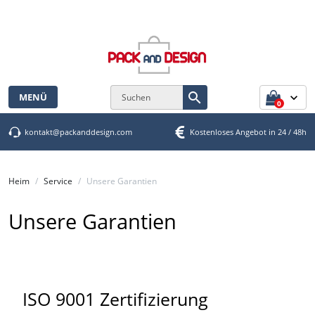
Cookie-Einstellungen

MENÜ
0
kontakt@packanddesign.com
Kostenloses Angebot in 24 / 48h
Heim
Service
Unsere Garantien
Unsere Garantien
ISO 9001 Zertifizierung