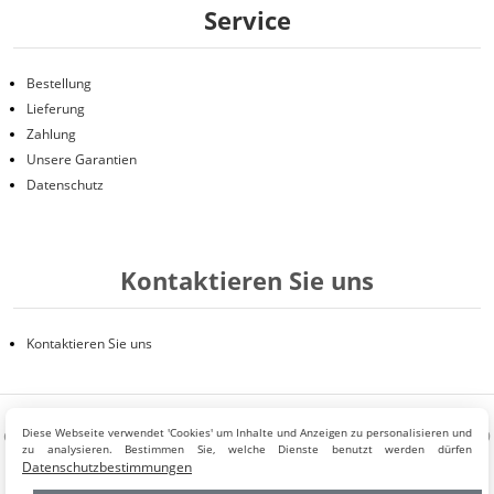
Service
Bestellung
Lieferung
Zahlung
Unsere Garantien
Datenschutz
Kontaktieren Sie uns
Kontaktieren Sie uns
Diese Webseite verwendet 'Cookies' um Inhalte und Anzeigen zu personalisieren und
GLORY SASU Pack and Design Verbindungsbüro Deutschland -109
zu analysieren. Bestimmen Sie, welche Dienste benutzt werden dürfen
boulevard Haussmann - 75008 Paris - France - Email:
Datenschutzbestimmungen
kontakt@packanddesign.com