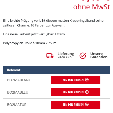
ohne MwSt
Eine leichte Prägung verleiht diesem matten Kreppringelband seinen
zeitlosen Charme. 16 Farben zur Auswahl.
Eine neue Farbeist jetzt verfügbar: Tiffany
Polypropylen. Rolle à 10mm x 250m
Lieferung
Unsere
local_shipping
task_alt
24h/72h
Garantien
Referenz
BO2MABLANC
ZEN DEN PREISEN
BO2MABLEU
ZEN DEN PREISEN
BO2MATUR
ZEN DEN PREISEN