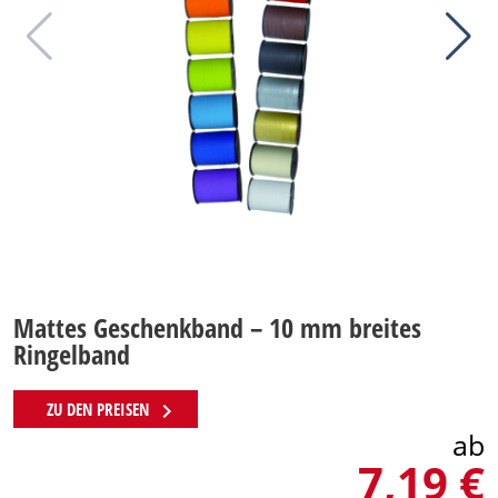
Mattes Geschenkband – 10 mm breites
Ringelband
chevron_right
ZU DEN PREISEN
ab
7,19 €