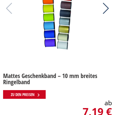
Mattes Geschenkband – 10 mm breites
Ringelband
chevron_right
ZU DEN PREISEN
ab
7,19 €