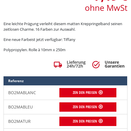
ohne MwSt
Eine leichte Prägung verleiht diesem matten Kreppringelband seinen
zeitlosen Charme. 16 Farben zur Auswahl.
Eine neue Farbeist jetzt verfügbar: Tiffany
Polypropylen. Rolle à 10mm x 250m
Lieferung
Unsere
local_shipping
task_alt
24h/72h
Garantien
Referenz
BO2MABLANC
ZEN DEN PREISEN
BO2MABLEU
ZEN DEN PREISEN
BO2MATUR
ZEN DEN PREISEN