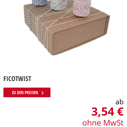
FICOTWIST
chevron_right
ZU DEN PREISEN
ab
3,54 €
ohne MwSt