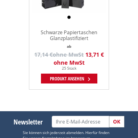
Schwarze Papiertaschen
Glanzplastifiziert
ab
17,14 €
ohne MwSt
13,71 €
ohne MwSt
25 Stück
chevron_right
PRODUKT ANSEHEN
Newsletter
OK
Sie können sich jederzeit abmelden. Hierfür finden