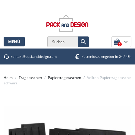
Cookie-Einstellungen

MENÜ
0
kontakt@packanddesign.com
Kostenloses Angebot in 24 / 48h
Heim
Tragetaschen
Papiertragetaschen
Vollton-Papiertragetasche
schwarz