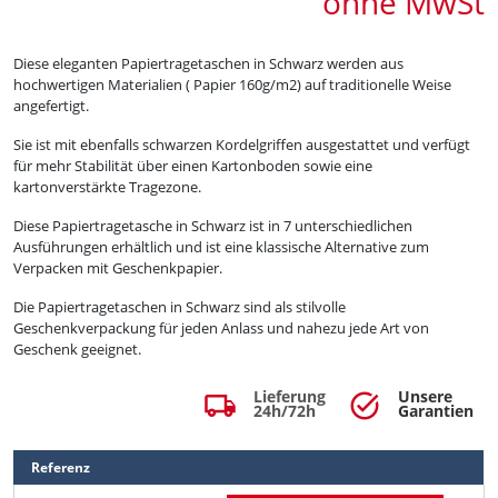
ohne MwSt
Diese eleganten Papiertragetaschen in Schwarz werden aus
hochwertigen Materialien ( Papier 160g/m2) auf traditionelle Weise
angefertigt.
Sie ist mit ebenfalls schwarzen Kordelgriffen ausgestattet und verfügt
für mehr Stabilität über einen Kartonboden sowie eine
kartonverstärkte Tragezone.
Diese Papiertragetasche in Schwarz ist in 7 unterschiedlichen
Ausführungen erhältlich und ist eine klassische Alternative zum
Verpacken mit Geschenkpapier.
Die Papiertragetaschen in Schwarz sind als stilvolle
Geschenkverpackung für jeden Anlass und nahezu jede Art von
Geschenk geeignet.
Lieferung
Unsere
local_shipping
task_alt
24h/72h
Garantien
Referenz