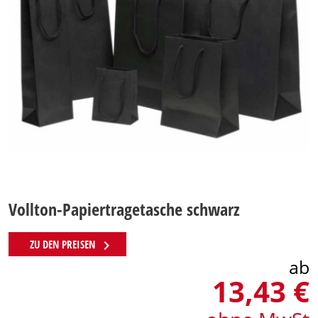
Vollton-Papiertragetasche schwarz
chevron_right
ZU DEN PREISEN
ab
13,43 €