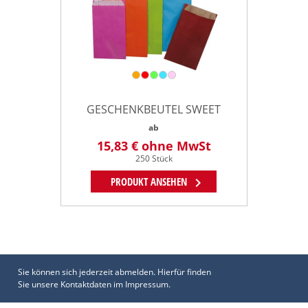
GESCHENKBEUTEL SWEET
ab
15,83 €
ohne MwSt
250 Stück
chevron_right
PRODUKT ANSEHEN
Sie können sich jederzeit abmelden. Hierfür finden
Sie unsere Kontaktdaten im Impressum.