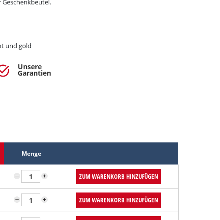
r Geschenkbeutel.
rot und gold
Unsere
sk_alt
Garantien
Menge
ZUM WARENKORB HINZUFÜGEN
ZUM WARENKORB HINZUFÜGEN