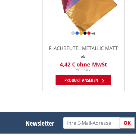
+6
FLACHBEUTEL METALLIC MATT
ab
4,42 €
ohne MwSt
50 Stück
chevron_right
PRODUKT ANSEHEN
le Blog
Newsletter
OK