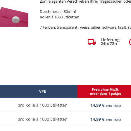
Zum eleganten Verschließen Ihrer Tragetaschen ode
Durchmesser 30mm
?
Rollen à 1000 Etiketten
7 Farben: transparent , weiss, silber, schwarz, kraft, 
Lieferung
local_shipping
ta
24h/72h
Preis ohne MwSt.
VPE
meer dans 1 pakjes
pro Rolle à 1000 Etiketten
14,99 €
+
ohne MwSt
pro Rolle à 1000 Etiketten
14,99 €
+
ohne MwSt