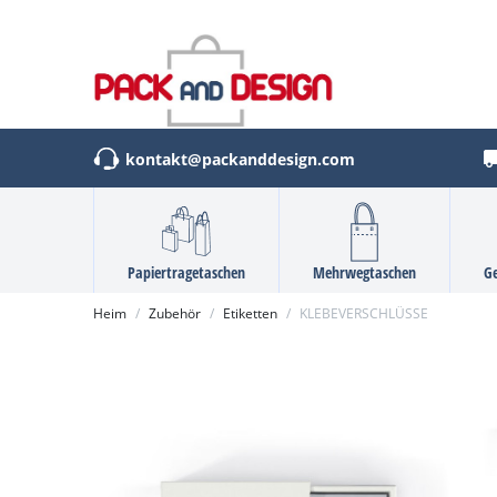
Cookie-Einstellungen
kontakt@packanddesign.com
Papiertragetaschen
Mehrwegtaschen
G
Heim
Zubehör
Etiketten
KLEBEVERSCHLÜSSE