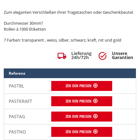
Zum eleganten Verschließen Ihrer Tragetaschen oder Geschenkbeutel.
Durchmesser 30mm
?
Rollen à 1000 Etiketten
7 Farben: transparent , weiss, silber, schwarz, kraft, rot und gold
Lieferung
Unsere
local_shipping
task_alt
24h/72h
Garantien
Referenz
PASTBL
ZEN DEN PREISEN
PASTKRAFT
ZEN DEN PREISEN
PASTAG
ZEN DEN PREISEN
PASTNO
ZEN DEN PREISEN