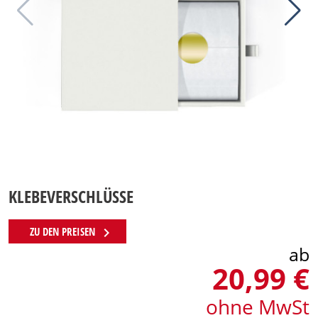
KLEBEVERSCHLÜSSE
chevron_right
ZU DEN PREISEN
ab
20,99 €
ohne MwSt