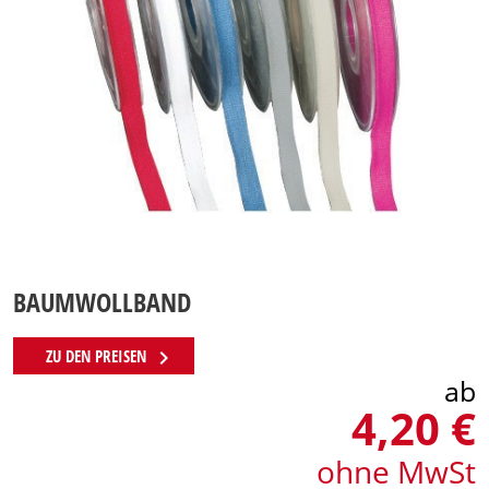
BAUMWOLLBAND
chevron_right
ZU DEN PREISEN
ab
4,20 €
ohne MwSt