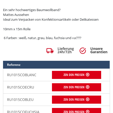
Ein sehr hochwertiges Baumwollband
?
Mattes Aussehen
Ideal zum Verpacken von Konfektionsartikeln oder Delikatessen
10mm x 15m Rolle
6 Farben : weiß, natur, grau, blau, fuchsia und
rot
????
Lieferung
Unsere
local_shipping
task_alt
24h/72h
Garantien
Referenz
RU1015COBLANC
ZEN DEN PREISEN
RU1015COECRU
ZEN DEN PREISEN
RU1015COBLEU
ZEN DEN PREISEN
RU1015COFUCHSIA
ZEN DEN PREISEN